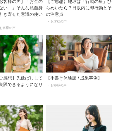
お客様の声】「お金の
【ご感想】地球は「行動の星」ひ
ない…」そんな私自身
らめいたら３日以内に即行動とそ
引き寄せた意識の使い
の注意点
お客様の声
お客様の声
ご感想】先延ばしして
【手書き体験談 / 成果事例】
実践できるようになり
お客様の声