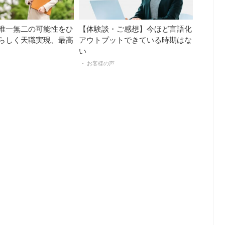
唯一無二の可能性をひ
【体験談・ご感想】今ほど言語化
らしく天職実現、最高
アウトプットできている時期はな
い
お客様の声