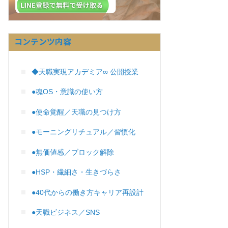
コンテンツ内容
◆天職実現アカデミア∞ 公開授業
●魂OS・意識の使い方
●使命覚醒／天職の見つけ方
●モーニングリチュアル／習慣化
●無価値感／ブロック解除
●HSP・繊細さ・生きづらさ
●40代からの働き方キャリア再設計
●天職ビジネス／SNS