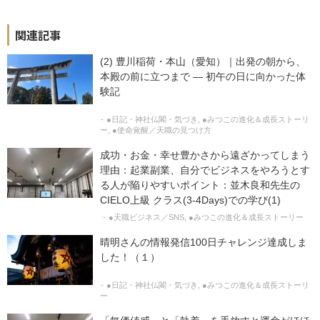
関連記事
(2) 豊川稲荷・本山（愛知）｜出発の朝から、
本殿の前に立つまで ― 初午の日に向かった体
験記
●日記・神社仏閣・気づき
●みつこの進化＆成長ストーリ
ー
●使命覚醒／天職の見つけ方
成功・お金・幸せ豊かさから遠ざかってしまう
理由：起業副業、自分でビジネスをやろうとす
る人が陥りやすいポイント：並木良和先生の
CIELO上級 クラス(3-4Days)での学び(1)
●天職ビジネス／SNS
●みつこの進化＆成長ストーリー
晴明さんの情報発信100日チャレンジ達成しま
した！（１）
●日記・神社仏閣・気づき
●みつこの進化＆成長ストーリ
ー