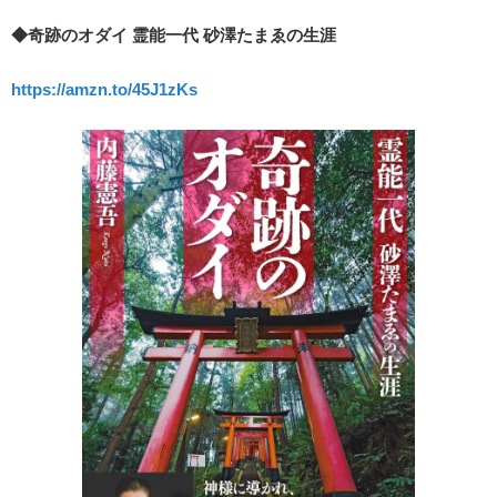
◆奇跡のオダイ 霊能一代 砂澤たまゑの生涯
https://amzn.to/45J1zKs