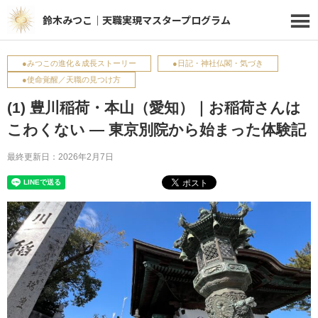
鈴木みつこ｜天職実現マスタープログラム
●みつこの進化＆成長ストーリー
●日記・神社仏閣・気づき
●使命覚醒／天職の見つけ方
(1) 豊川稲荷・本山（愛知）｜お稲荷さんは
こわくない ― 東京別院から始まった体験記
最終更新日：2026年2月7日