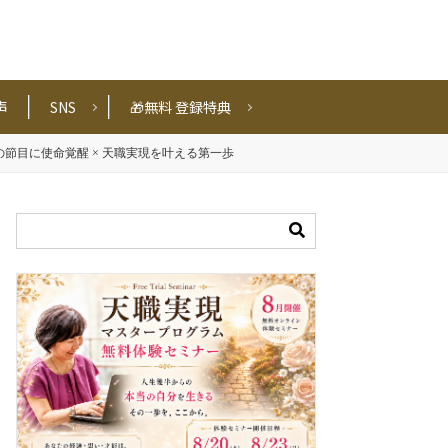
声
SNS
🎁無料 登録特典
節目に使命覚醒 × 天職実現を叶える第一歩