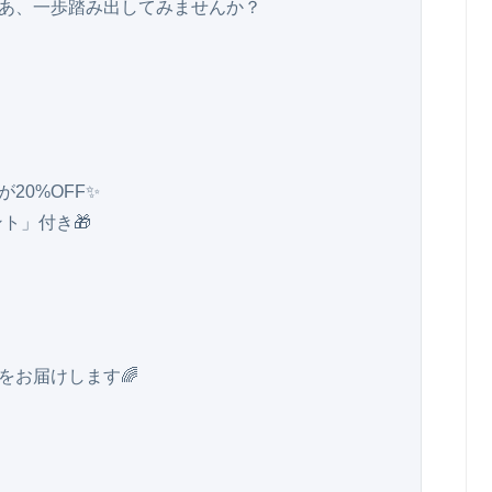
さあ、一歩踏み出してみませんか？

0%OFF✨

」付き🎁

お届けします🌈
