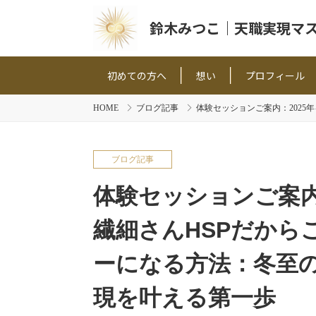
鈴木みつこ｜天職実現マ
初めての方へ
想い
プロフィール
HOME
ブログ記事
体験セッションご案内：2025
ブログ記事
体験セッションご案内
繊細さんHSPだから
ーになる方法：冬至の
現を叶える第一歩