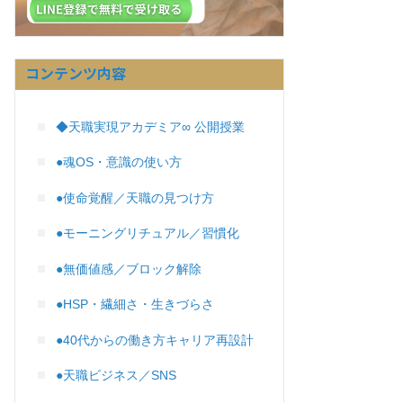
コンテンツ内容
◆天職実現アカデミア∞ 公開授業
●魂OS・意識の使い方
●使命覚醒／天職の見つけ方
●モーニングリチュアル／習慣化
●無価値感／ブロック解除
●HSP・繊細さ・生きづらさ
●40代からの働き方キャリア再設計
●天職ビジネス／SNS