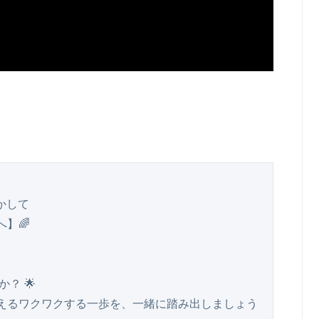
して

🌈

 🌟

えるワクワクする一歩を、一緒に踏み出しましょう