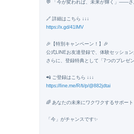
💬 「今が変われば、未来が輝く」――
https://x.gd/41IMV
🎉【特別キャンペーン！】🎉

公式LINEお友達登録で、体験セッションが2
さらに、登録特典として「7つのプレゼント
https://line.me/R/ti/p/@882jdtai
🌈 あなたの未来にワクワクするサポートを
「今」がチャンスです✨
